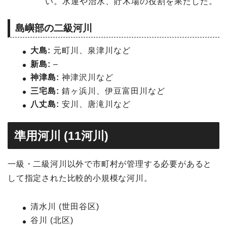
い。水運や治水、貯木場の役割を果たした。
島嶼部の二級河川
大島:
元町川、泉津川など
新島:
–
神津島:
神津沢川など
三宅島:
錆ヶ浜川、伊豆富田川など
八丈島:
安川、唐滝川など
準用河川 (11河川)
一級・二級河川以外で市町村が管理する必要があると
して指定された比較的小規模な河川。
清水川 (世田谷区)
谷川 (北区)