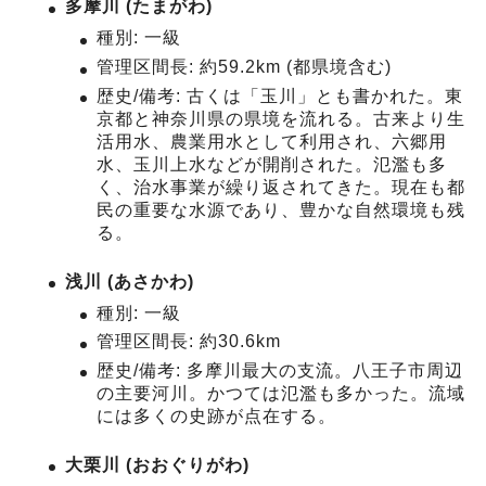
多摩川 (たまがわ)
種別: 一級
管理区間長: 約59.2km (都県境含む)
歴史/備考: 古くは「玉川」とも書かれた。東
京都と神奈川県の県境を流れる。古来より生
活用水、農業用水として利用され、六郷用
水、玉川上水などが開削された。氾濫も多
く、治水事業が繰り返されてきた。現在も都
民の重要な水源であり、豊かな自然環境も残
る。
浅川 (あさかわ)
種別: 一級
管理区間長: 約30.6km
歴史/備考: 多摩川最大の支流。八王子市周辺
の主要河川。かつては氾濫も多かった。流域
には多くの史跡が点在する。
大栗川 (おおぐりがわ)