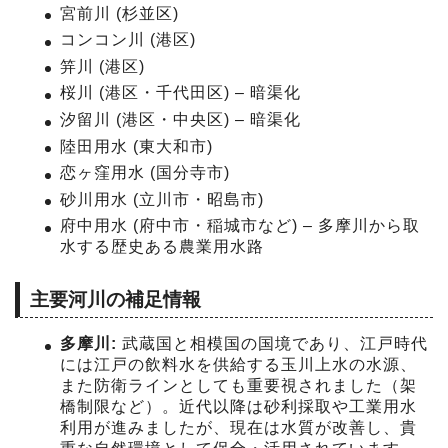
宮前川 (杉並区)
コンコン川 (港区)
笄川 (港区)
桜川 (港区・千代田区) – 暗渠化
汐留川 (港区・中央区) – 暗渠化
陸田用水 (東大和市)
恋ヶ窪用水 (国分寺市)
砂川用水 (立川市・昭島市)
府中用水 (府中市・稲城市など) – 多摩川から取
水する歴史ある農業用水路
主要河川の補足情報
多摩川:
武蔵国と相模国の国境であり、江戸時代
には江戸の飲料水を供給する玉川上水の水源、
また防衛ラインとしても重要視されました（架
橋制限など）。近代以降は砂利採取や工業用水
利用が進みましたが、現在は水質が改善し、貴