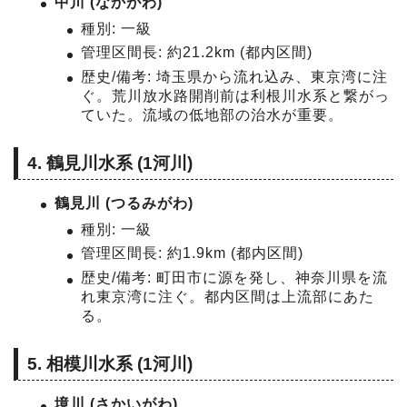
中川 (なかがわ)
種別: 一級
管理区間長: 約21.2km (都内区間)
歴史/備考: 埼玉県から流れ込み、東京湾に注
ぐ。荒川放水路開削前は利根川水系と繋がっ
ていた。流域の低地部の治水が重要。
4. 鶴見川水系 (1河川)
鶴見川 (つるみがわ)
種別: 一級
管理区間長: 約1.9km (都内区間)
歴史/備考: 町田市に源を発し、神奈川県を流
れ東京湾に注ぐ。都内区間は上流部にあた
る。
5. 相模川水系 (1河川)
境川 (さかいがわ)