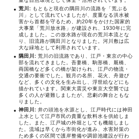
重な自然環境として保全・活用されています。
荒川:
もともと現在の隅田川の流路を「荒ぶる
川」として流れていましたが、度重なる洪水被
害から首都を守るため、約20年をかけた国家的
大事業「荒川放水路」が建設され、1930年に完
成しました。この放水路が現在の荒川本流とな
り、旧流路が隅田川となりました。河川敷は広
大な緑地として利用されています。
隅田川:
荒川の旧流路であり、江戸・東京の中心
部を流れてきました。吾妻橋、駒形橋、厩橋、
両国橋など多くの橋が架けられ、江戸の物流・
交通の要衝でした。観月の名所、花火、舟遊び
など、多くの文化を生み出し、浮世絵などにも
描かれています。関東大震災や東京大空襲では
多くの人が避難しましたが、悲劇の舞台ともな
りました。
神田川:
井の頭池を水源とし、江戸時代には神田
上水として江戸市民の貴重な飲料水を供給しま
した。また、江戸城の外堀としても機能しまし
た。流域は早くから市街化が進み、水害対策の
ため多くの区間で護岸整備や調節池建設が行わ