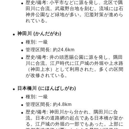
歴史/備考: 小平市などに源を発し、北区で隅
田川に合流。武蔵野台地を刻む。流域には石
神井公園など緑地が多い。氾濫対策が進めら
れている。
神田川 (かんだがわ)
種別: 一級
管理区間長: 約24.6km
歴史/備考: 井の頭恩賜公園に源を発し、隅田
川に合流。江戸時代に江戸城の外堀や上水路
（神田上水）として利用された。多くの区間
が改修されている。
日本橋川 (にほんばしがわ)
種別: 一級
管理区間長: 約4.8km
歴史/備考: 神田川から分かれ、隅田川に合
流。日本の道路網の起点である日本橋が架か
る。江戸城の外堀の一部でもあった。上部に