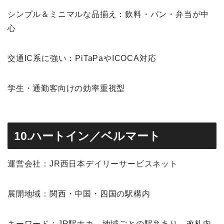
シンプル＆ミニマルな品揃え：飲料・パン・弁当が中
心
交通IC系に強い：PiTaPaやICOCA対応
学生・通勤客向けの効率重視型
10.ハートイン／ベルマート
運営会社：JR西日本デイリーサービスネット
展開地域：関西・中国・四国の駅構内
キーワード：JR駅ナカ、地域ごとの駅弁あり、改札内